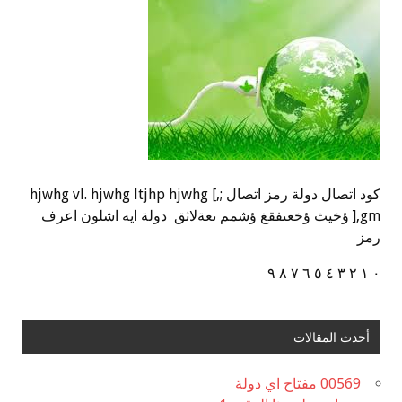
كود اتصال دولة رمز اتصال ;,] hjwhg vl. hjwhg ltjhp hjwhg
],gm ؤخيث ؤخعىفقغ ؤشمم ىعةلاثق دولة ايه اشلون اعرف
رمز
٠ ١ ٢ ٣ ٤ ٥ ٦ ٧ ٨ ٩
أحدث المقالات
00569 مفتاح اي دولة