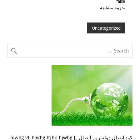
false
تدوينة مشابهة
Uncategorized
كود اتصال دولة رمز اتصال ;,] hjwhg vl. hjwhg ltjhp hjwhg