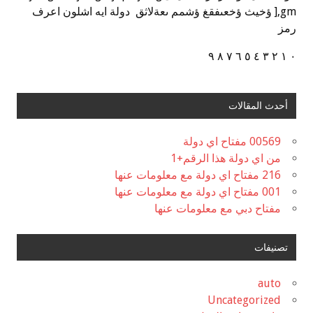
],gm ؤخيث ؤخعىفقغ ؤشمم ىعةلاثق دولة ايه اشلون اعرف
رمز
٠ ١ ٢ ٣ ٤ ٥ ٦ ٧ ٨ ٩
أحدث المقالات
00569 مفتاح اي دولة
من اي دولة هذا الرقم+1
216 مفتاح اي دولة مع معلومات عنها
001 مفتاح اي دولة مع معلومات عنها
مفتاح دبي مع معلومات عنها
تصنيفات
auto
Uncategorized