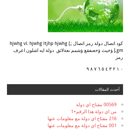
كود اتصال دولة رمز اتصال ;,] hjwhg vl. hjwhg ltjhp hjwhg
],gm ؤخيث ؤخعىفقغ ؤشمم ىعةلاثق دولة ايه اشلون اعرف
رمز
٠ ١ ٢ ٣ ٤ ٥ ٦ ٧ ٨ ٩
أحدث المقالات
00569 مفتاح اي دولة
من اي دولة هذا الرقم+1
216 مفتاح اي دولة مع معلومات عنها
001 مفتاح اي دولة مع معلومات عنها