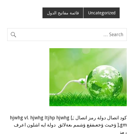
Uncategorized
قائمة مفاتيح الدول
كود اتصال دولة رمز اتصال ;,] hjwhg vl. hjwhg ltjhp hjwhg
],gm ؤخيث ؤخعىفقغ ؤشمم ىعةلاثق دولة ايه اشلون اعرف
رمز