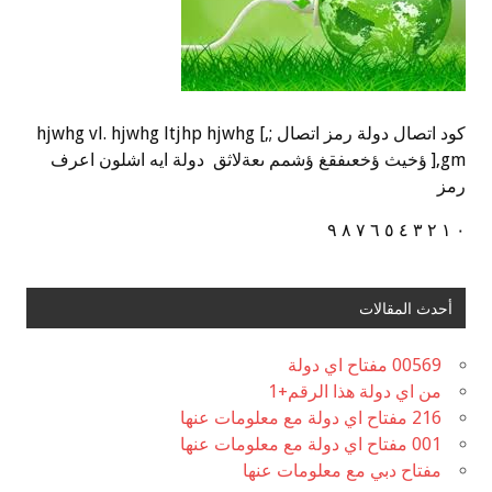
كود اتصال دولة رمز اتصال ;,] hjwhg vl. hjwhg ltjhp hjwhg
],gm ؤخيث ؤخعىفقغ ؤشمم ىعةلاثق دولة ايه اشلون اعرف
رمز
٠ ١ ٢ ٣ ٤ ٥ ٦ ٧ ٨ ٩
أحدث المقالات
00569 مفتاح اي دولة
من اي دولة هذا الرقم+1
216 مفتاح اي دولة مع معلومات عنها
001 مفتاح اي دولة مع معلومات عنها
مفتاح دبي مع معلومات عنها