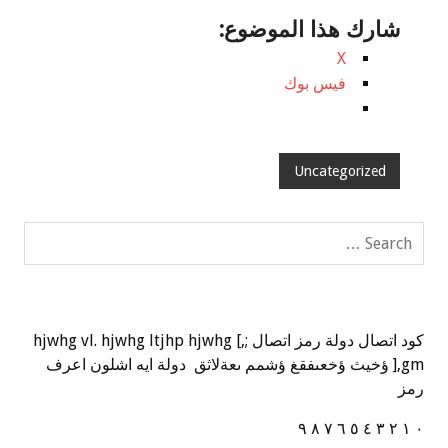
شارك هذا الموضوع:
X
فيس بوك
Uncategorized
كود اتصال دولة رمز اتصال ;,] hjwhg vl. hjwhg ltjhp hjwhg
],gm ؤخيث ؤخعىفقغ ؤشمم ىعةلاثق دولة ايه اشلون اعرف
رمز
٠ ١ ٢ ٣ ٤ ٥ ٦ ٧ ٨ ٩