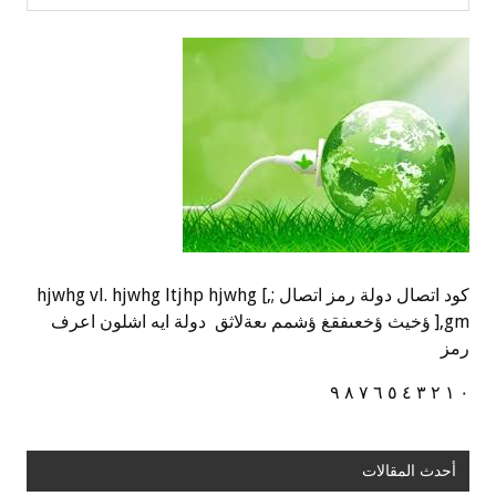
كود اتصال دولة رمز اتصال ;,] hjwhg vl. hjwhg ltjhp hjwhg
],gm ؤخيث ؤخعىفقغ ؤشمم ىعةلاثق دولة ايه اشلون اعرف
رمز
٠ ١ ٢ ٣ ٤ ٥ ٦ ٧ ٨ ٩
أحدث المقالات