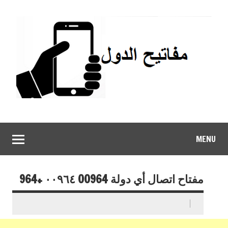
MENU
مفتاح اتصال أي دولة 00964 ٠٠٩٦٤ +964