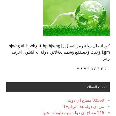
كود اتصال دولة رمز اتصال ;,] hjwhg vl. hjwhg ltjhp hjwhg
],gm ؤخيث ؤخعىفقغ ؤشمم ىعةلاثق دولة ايه اشلون اعرف
رمز
٠ ١ ٢ ٣ ٤ ٥ ٦ ٧ ٨ ٩
أحدث المقالات
00569 مفتاح اي دولة
من اي دولة هذا الرقم+1
216 مفتاح اي دولة مع معلومات عنها