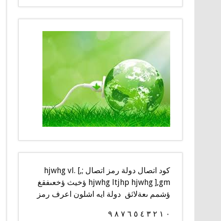
كود اتصال دولة رمز اتصال ;,] hjwhg vl.
hjwhg ltjhp hjwhg ],gm ؤخيث ؤخعىفقغ
ؤشمم ىعةلاثق دولة ايه اشلون اعرف رمز
٠ ١ ٢ ٣ ٤ ٥ ٦ ٧ ٨ ٩