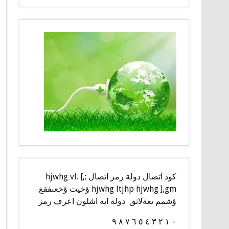
كود اتصال دولة رمز اتصال ;,] hjwhg vl.
hjwhg ltjhp hjwhg ],gm ؤخيث ؤخعىفقغ
ؤشمم ىعةلاثق دولة ايه اشلون اعرف رمز
٠ ١ ٢ ٣ ٤ ٥ ٦ ٧ ٨ ٩