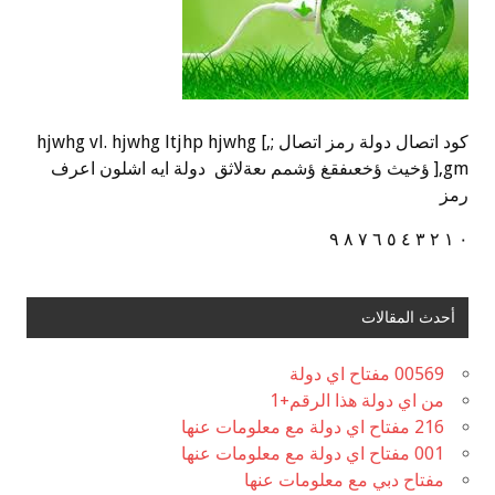
كود اتصال دولة رمز اتصال ;,] hjwhg vl. hjwhg ltjhp hjwhg
],gm ؤخيث ؤخعىفقغ ؤشمم ىعةلاثق دولة ايه اشلون اعرف
رمز
٠ ١ ٢ ٣ ٤ ٥ ٦ ٧ ٨ ٩
أحدث المقالات
00569 مفتاح اي دولة
من اي دولة هذا الرقم+1
216 مفتاح اي دولة مع معلومات عنها
001 مفتاح اي دولة مع معلومات عنها
مفتاح دبي مع معلومات عنها