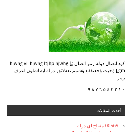
كود اتصال دولة رمز اتصال ;,] hjwhg vl. hjwhg ltjhp hjwhg
],gm ؤخيث ؤخعىفقغ ؤشمم ىعةلاثق دولة ايه اشلون اعرف
رمز
٠ ١ ٢ ٣ ٤ ٥ ٦ ٧ ٨ ٩
أحدث المقالات
00569 مفتاح اي دولة