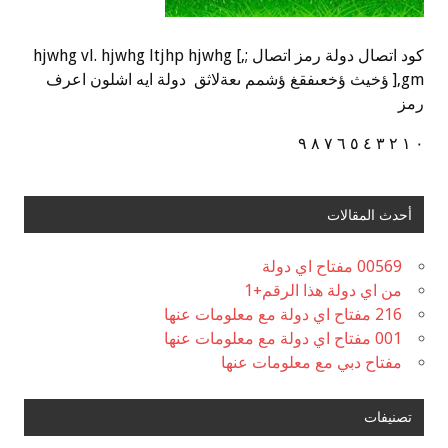
كود اتصال دولة رمز اتصال ;,] hjwhg vl. hjwhg ltjhp hjwhg
],gm ؤخيث ؤخعىفقغ ؤشمم ىعةلاثق دولة ايه اشلون اعرف
رمز
٠ ١ ٢ ٣ ٤ ٥ ٦ ٧ ٨ ٩
أحدث المقالات
00569 مفتاح اي دولة
من اي دولة هذا الرقم+1
216 مفتاح اي دولة مع معلومات عنها
001 مفتاح اي دولة مع معلومات عنها
مفتاح دبي مع معلومات عنها
تصنيفات