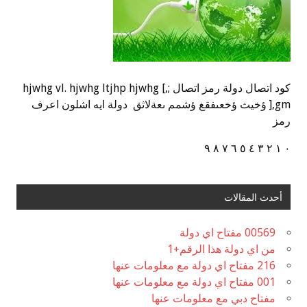
كود اتصال دولة رمز اتصال ;,] hjwhg vl. hjwhg ltjhp hjwhg
],gm ؤخيث ؤخعىفقغ ؤشمم ىعةلاثق دولة ايه اشلون اعرف
رمز
٠ ١ ٢ ٣ ٤ ٥ ٦ ٧ ٨ ٩
أحدث المقالات
00569 مفتاح اي دولة
من اي دولة هذا الرقم+1
216 مفتاح اي دولة مع معلومات عنها
001 مفتاح اي دولة مع معلومات عنها
مفتاح دبي مع معلومات عنها