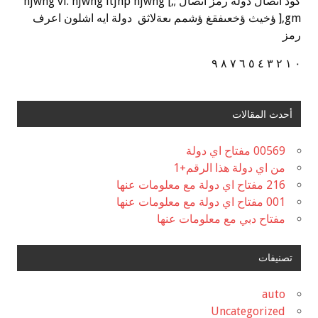
كود اتصال دولة رمز اتصال ;,] hjwhg vl. hjwhg ltjhp hjwhg
],gm ؤخيث ؤخعىفقغ ؤشمم ىعةلاثق دولة ايه اشلون اعرف
رمز
٠ ١ ٢ ٣ ٤ ٥ ٦ ٧ ٨ ٩
أحدث المقالات
00569 مفتاح اي دولة
من اي دولة هذا الرقم+1
216 مفتاح اي دولة مع معلومات عنها
001 مفتاح اي دولة مع معلومات عنها
مفتاح دبي مع معلومات عنها
تصنيفات
auto
Uncategorized