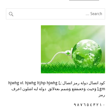
كود اتصال دولة رمز اتصال ;,] hjwhg vl. hjwhg ltjhp hjwhg
],gm ؤخيث ؤخعىفقغ ؤشمم ىعةلاثق دولة ايه اشلون اعرف
رمز
٠ ١ ٢ ٣ ٤ ٥ ٦ ٧ ٨ ٩