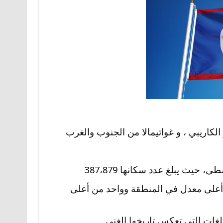
لكاريبي ، و غواتيمالا من الجنوب والغرب
 حيث يبلغ عدد سكانها 387،879
بته 1.87 ٪ سنويا وهو ثاني أعلى معدل في المنطقة وواحد من أعلى
للغات التي تعكس تاريخها الغني