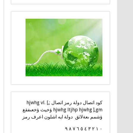
كود اتصال دولة رمز اتصال ;,] hjwhg vl.
hjwhg ltjhp hjwhg ],gm ؤخيث ؤخعىفقغ
ؤشمم ىعةلاثق دولة ايه اشلون اعرف رمز
٠ ١ ٢ ٣ ٤ ٥ ٦ ٧ ٨ ٩