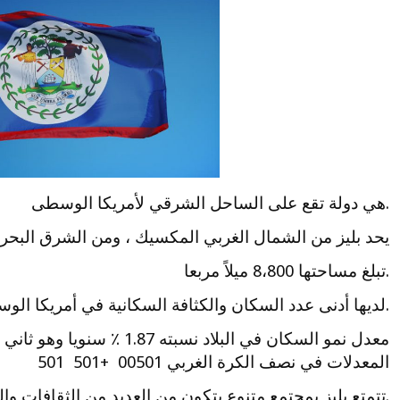
.هي دولة تقع على الساحل الشرقي لأمريكا الوسطى
يحد بليز من الشمال الغربي المكسيك ، ومن الشرق البحر ا
.تبلغ مساحتها 8،800 ميلاً مربعا
.لديها أدنى عدد السكان والكثافة السكانية في أمريكا الوسطى،
معدل نمو السكان في البلاد نس
المعدلات في نصف الكرة الغربي 00501 +501 501
.تتمتع بليز بمجتمع متنوع يتكون من العديد من الثقافات وا