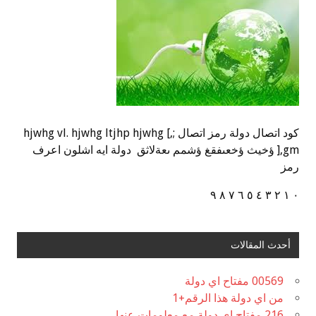
كود اتصال دولة رمز اتصال ;,] hjwhg vl. hjwhg ltjhp hjwhg
],gm ؤخيث ؤخعىفقغ ؤشمم ىعةلاثق دولة ايه اشلون اعرف
رمز
٠ ١ ٢ ٣ ٤ ٥ ٦ ٧ ٨ ٩
أحدث المقالات
00569 مفتاح اي دولة
من اي دولة هذا الرقم+1
216 مفتاح اي دولة مع معلومات عنها