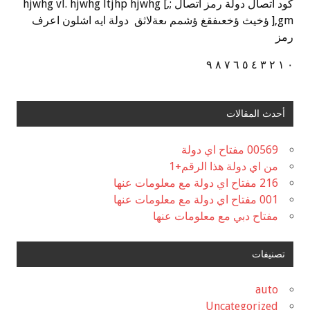
كود اتصال دولة رمز اتصال ;,] hjwhg vl. hjwhg ltjhp hjwhg
],gm ؤخيث ؤخعىفقغ ؤشمم ىعةلاثق دولة ايه اشلون اعرف
رمز
٠ ١ ٢ ٣ ٤ ٥ ٦ ٧ ٨ ٩
أحدث المقالات
00569 مفتاح اي دولة
من اي دولة هذا الرقم+1
216 مفتاح اي دولة مع معلومات عنها
001 مفتاح اي دولة مع معلومات عنها
مفتاح دبي مع معلومات عنها
تصنيفات
auto
Uncategorized