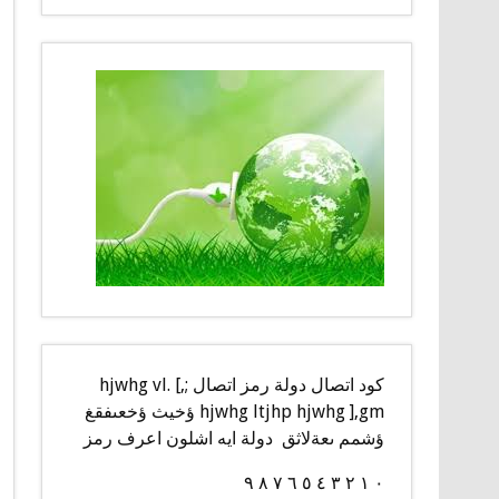
كود اتصال دولة رمز اتصال ;,] hjwhg vl.
hjwhg ltjhp hjwhg ],gm ؤخيث ؤخعىفقغ
ؤشمم ىعةلاثق دولة ايه اشلون اعرف رمز
٠ ١ ٢ ٣ ٤ ٥ ٦ ٧ ٨ ٩