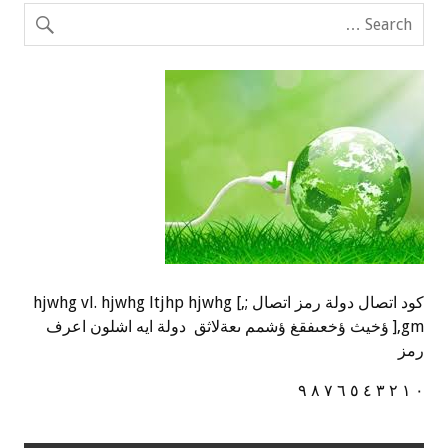
كود اتصال دولة رمز اتصال ;,] hjwhg vl. hjwhg ltjhp hjwhg
],gm ؤخيث ؤخعىفقغ ؤشمم ىعةلاثق دولة ايه اشلون اعرف
رمز
٠ ١ ٢ ٣ ٤ ٥ ٦ ٧ ٨ ٩