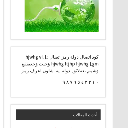
كود اتصال دولة رمز اتصال ;,] hjwhg vl.
hjwhg ltjhp hjwhg ],gm ؤخيث ؤخعىفقغ
ؤشمم ىعةلاثق دولة ايه اشلون اعرف رمز
٠ ١ ٢ ٣ ٤ ٥ ٦ ٧ ٨ ٩
أحدث المقالات