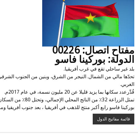
مفتاح اتصال: 00226
الدولة: بوركينا فاسو
بلد غير ساحلي تقع في غرب أفريقيا.
تحدّها مالي من الشمال. النيجر من الشرق، وبنين من الجنوب الشرقي
الغربي.
قُدِّرعدد سكانها بما يزيد قليلا عن 20 مليون نسمة، في عام 2017م.
تمثل الزراعة 32٪ من الناتج المحلي الإجمالي، وتحتل 80٪ من السكان العاملين.
بوركينا فاسو رابع أكبر منتج للذهب في أفريقيا ، بعد جنوب أفريقيا ومال
قائمة مفاتيح الدول