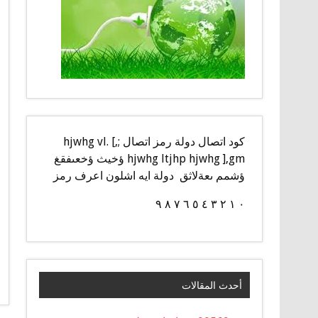
كود اتصال دولة رمز اتصال ;,] hjwhg vl.
hjwhg ltjhp hjwhg ],gm ؤخيث ؤخعىفقغ
ؤشمم ىعةلاثق دولة ايه اشلون اعرف رمز
٠ ١ ٢ ٣ ٤ ٥ ٦ ٧ ٨ ٩
أحدث المقالات