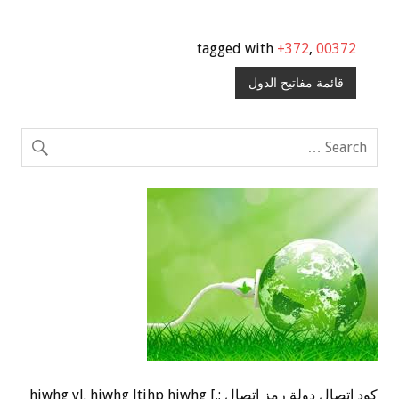
tagged with
+372
,
00372
قائمة مفاتيح الدول
كود اتصال دولة رمز اتصال ;,] hjwhg vl. hjwhg ltjhp hjwhg