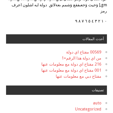
],gm ؤخيث ؤخعىفقغ ؤشمم ىعةلاثق دولة ايه اشلون اعرف
رمز
٠ ١ ٢ ٣ ٤ ٥ ٦ ٧ ٨ ٩
أحدث المقالات
00569 مفتاح اي دولة
من اي دولة هذا الرقم+1
216 مفتاح اي دولة مع معلومات عنها
001 مفتاح اي دولة مع معلومات عنها
مفتاح دبي مع معلومات عنها
تصنيفات
auto
Uncategorized