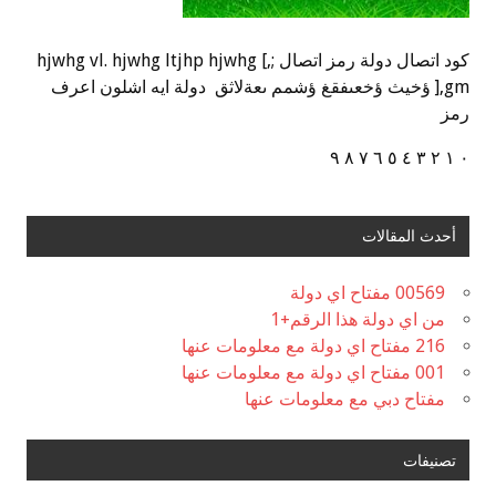
كود اتصال دولة رمز اتصال ;,] hjwhg vl. hjwhg ltjhp hjwhg
],gm ؤخيث ؤخعىفقغ ؤشمم ىعةلاثق دولة ايه اشلون اعرف
رمز
٠ ١ ٢ ٣ ٤ ٥ ٦ ٧ ٨ ٩
أحدث المقالات
00569 مفتاح اي دولة
من اي دولة هذا الرقم+1
216 مفتاح اي دولة مع معلومات عنها
001 مفتاح اي دولة مع معلومات عنها
مفتاح دبي مع معلومات عنها
تصنيفات