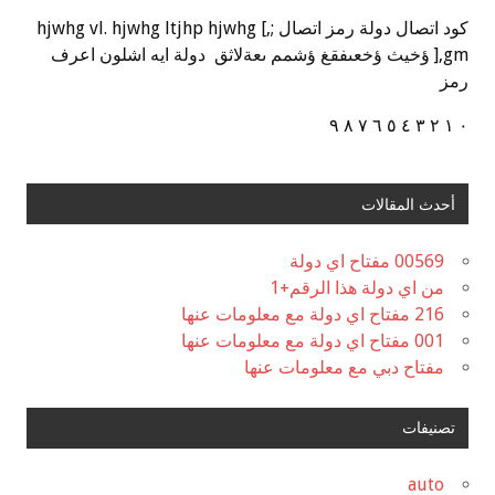
كود اتصال دولة رمز اتصال ;,] hjwhg vl. hjwhg ltjhp hjwhg
],gm ؤخيث ؤخعىفقغ ؤشمم ىعةلاثق دولة ايه اشلون اعرف
رمز
٠ ١ ٢ ٣ ٤ ٥ ٦ ٧ ٨ ٩
أحدث المقالات
00569 مفتاح اي دولة
من اي دولة هذا الرقم+1
216 مفتاح اي دولة مع معلومات عنها
001 مفتاح اي دولة مع معلومات عنها
مفتاح دبي مع معلومات عنها
تصنيفات
auto