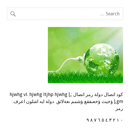
كود اتصال دولة رمز اتصال ;,] hjwhg vl. hjwhg ltjhp hjwhg
],gm ؤخيث ؤخعىفقغ ؤشمم ىعةلاثق دولة ايه اشلون اعرف
رمز
٠ ١ ٢ ٣ ٤ ٥ ٦ ٧ ٨ ٩