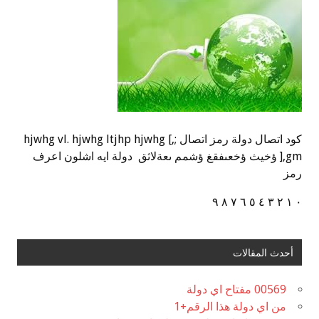
كود اتصال دولة رمز اتصال ;,] hjwhg vl. hjwhg ltjhp hjwhg
],gm ؤخيث ؤخعىفقغ ؤشمم ىعةلاثق دولة ايه اشلون اعرف
رمز
٠ ١ ٢ ٣ ٤ ٥ ٦ ٧ ٨ ٩
أحدث المقالات
00569 مفتاح اي دولة
من اي دولة هذا الرقم+1